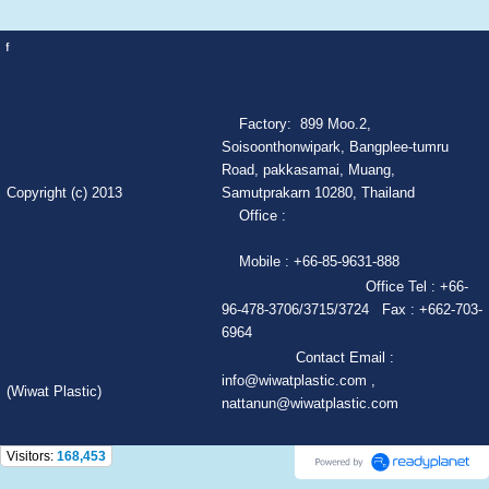
f
Factory: 899 Moo.2,
Soisoonthonwipark, Bangplee-tumru
Road, pakkasamai, Muang,
Copyright (c) 2013
Samutprakarn 10280, Thailand
Office :
Mobile : +66-85-9631-888
Office Tel : +66-
96-478-3706/3715/3724 Fax : +662-703-
6964
Contact Email :
info@wiwatplastic.com ,
(Wiwat Plastic)
nattanun@wiwatplastic.com
Visitors:
168,453